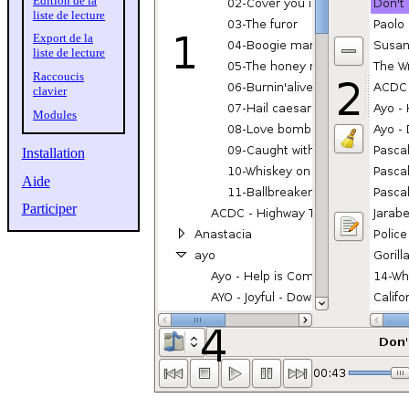
Édition de la
liste de lecture
Export de la
liste de lecture
Raccoucis
clavier
Modules
Installation
Aide
Participer