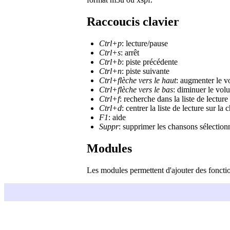
Raccoucis clavier
Ctrl+p
: lecture/pause
Ctrl+s
: arrêt
Ctrl+b
: piste précédente
Ctrl+n
: piste suivante
Ctrl+flèche vers le haut
: augmenter le 
Ctrl+flèche vers le bas
: diminuer le vol
Ctrl+f
: recherche dans la liste de lecture
Ctrl+d
: centrer la liste de lecture sur l
F1
: aide
Suppr
: supprimer les chansons sélectionn
Modules
Les modules permettent d'ajouter des fonctio