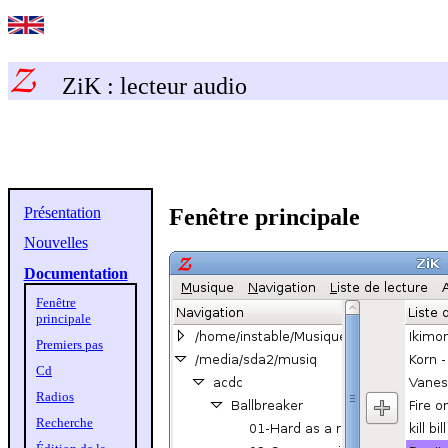
ZiK : lecteur audio
Présentation
Fenêtre principale
Nouvelles
Documentation
Fenêtre
principale
Premiers pas
Cd
Radios
Recherche